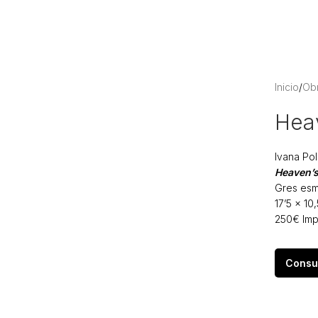
Inicio
/
Ob
Hea
Ivana Po
Heaven’s
Gres esm
17’5 × 10
250€ Imp
Consu