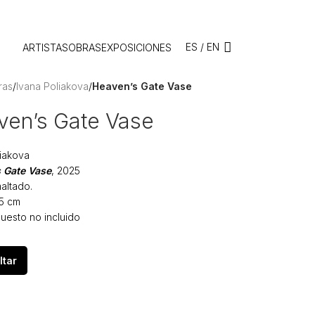
ES
/
EN
ARTISTAS
OBRAS
EXPOSICIONES
ras
/
Ivana Poliakova
/
Heaven’s Gate Vase
ven’s Gate Vase
liakova
 Gate Vase
, 2025
altado.
,5 cm
uesto no incluido
ltar