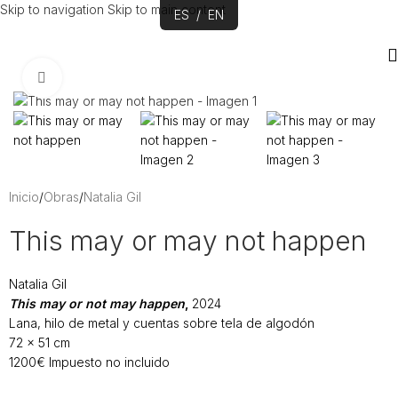
Skip to navigation
Skip to main content
ES
/
EN
Click to enlarge
Inicio
/
Obras
/
Natalia Gil
This may or may not happen
Natalia Gil
This may or not may happen
,
2024
Lana, hilo de metal y cuentas sobre tela de algodón
72 × 51 cm
1200€ Impuesto no incluido