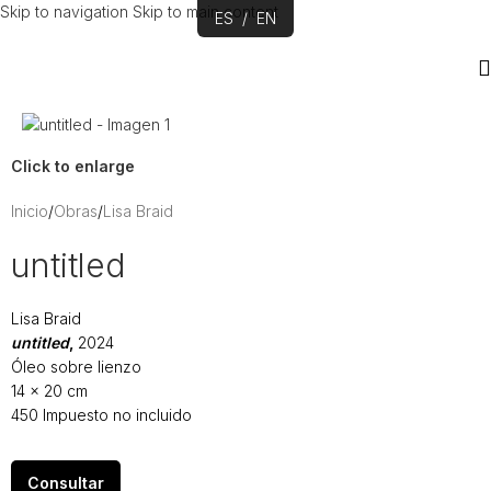
Skip to navigation
Skip to main content
ES
/
EN
Click to enlarge
Inicio
/
Obras
/
Lisa Braid
untitled
Lisa Braid
untitled
,
2024
Óleo sobre lienzo
14 x 20 cm
450 Impuesto no incluido
Consultar