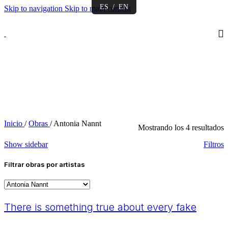
ES
/
EN
Skip to navigation
Skip to main content
Inicio
/
Obras
/
Antonia Nannt
O
Mostrando los 4 resultados
p
Show sidebar
Filtros
l
ú
Filtrar obras por artistas
There is something true about every fake