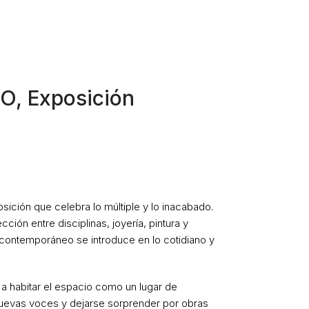
ES
/
EN
ARTISTAS
OBRAS
EXPOSICIONES
O, Exposición
sición que celebra lo múltiple y lo inacabado.
ección entre disciplinas, joyería, pintura y
 contemporáneo se introduce en lo cotidiano y
n a habitar el espacio como un lugar de
nuevas voces y dejarse sorprender por obras