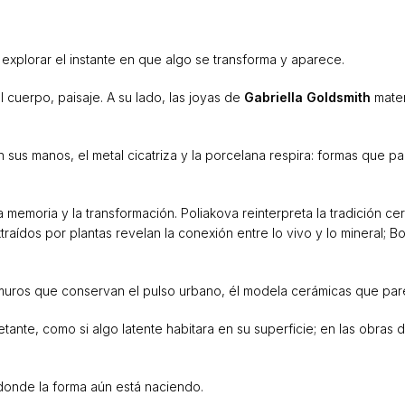
a explorar el instante en que algo se transforma y aparece.
 cuerpo, paisaje. A su lado, las joyas de
Gabriella Goldsmith
mater
 sus manos, el metal cicatriza y la porcelana respira: formas que par
 memoria y la transformación. Poliakova reinterpreta la tradición c
dos por plantas revelan la conexión entre lo vivo y lo mineral; Bora
ta muros que conservan el pulso urbano, él modela cerámicas que par
ietante, como si algo latente habitara en su superficie; en las obras
donde la forma aún está naciendo.