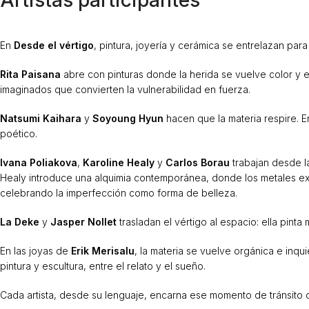
En
Desde el vértigo
, pintura, joyería y cerámica se entrelazan par
Rita Paisana
abre con pinturas donde la herida se vuelve color y el
imaginados que convierten la vulnerabilidad en fuerza.
Natsumi Kaihara
y
Soyoung Hyun
hacen que la materia respire. En
poético.
Ivana Poliakova
,
Karoline Healy
y
Carlos Borau
trabajan desde la
Healy introduce una alquimia contemporánea, donde los metales extraí
celebrando la imperfección como forma de belleza.
La Deke
y
Jasper Nollet
trasladan el vértigo al espacio: ella pin
En las joyas de
Erik Merisalu
, la materia se vuelve orgánica e inqu
pintura y escultura, entre el relato y el sueño.
Cada artista, desde su lenguaje, encarna ese momento de tránsito 